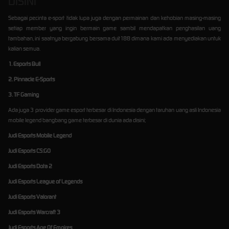
DISINI
Sebagai pecinta e-sport tidak lupa juga dengan permainan dan kehobian masing-masing
setiap member yang ingin bermain game sambil mendapatkan penghasilan uang
tambahan, ini saatnya bergabung bersama duit188 dimana kami ada menyediakan untuk
kalian semua.
1. Esports Bull
2. Pinnacle E-Sports
3. TF Gaming
Ada juga 3 provider game esport terbesar di Indonesia dengan taruhan uang asli Indonesia
mobile legend bangbang game terbesar di dunia ada disini;
Judi Esports Mobile Legend
Judi Esports CS:GO
Judi Esports Dota 2
Judi Esports League of Legends
Judi Esports Valorant
Judi Esports Warcraft 3
Judi Esports Age Of Empires