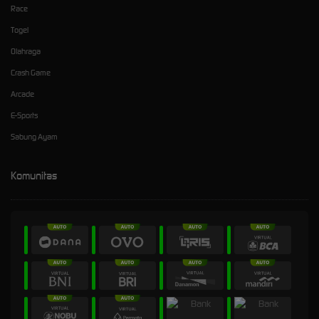
Race
Togel
Olahraga
Crash Game
Arcade
E-Sports
Sabung Ayam
Komunitas