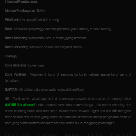
Informasi Pembayaran;
Metode Pembayaran
*BANK
Pilih Bank :
Bisa pakai Bank & E-money
Bank :
Sesuaikan jika pengguna bank pilih bank, jika e-money maka e-money
Nama Rekening :
Nama bank atau e-money yang terdaftar
Nomor Rekening :
Masukan nomor rekening aktif saat ini
Lainnya;
Kode Referensi :
Lewati saja
Kode Verifikasi :
Masukan 6 huruf di samping ke kotak validasi sesuai huruf yang di
tampilkan
DAFTAR :
Klik daftar maka akun sudah selesai di verifikasi
NB : Pastikan No whatsapp aktif di karenakan sewaktu-waktu akan di hubungi pihak
duit188 link alternatif
untuk promo/event bonus menariknya. Lalu nomor rekening dan
nama rekening harus aktif dan sama, di karenakan sewaktu agen dari duit188 mengirim
dana semua sesuai data yang sudah di daftarkan, kesalahan dalam pengiriman dana ke
data yang sudah di daftarkan member baru sudah di luar tanggung jawab agen.
DUIT188 LAPAK MAIN SLOT GACOR