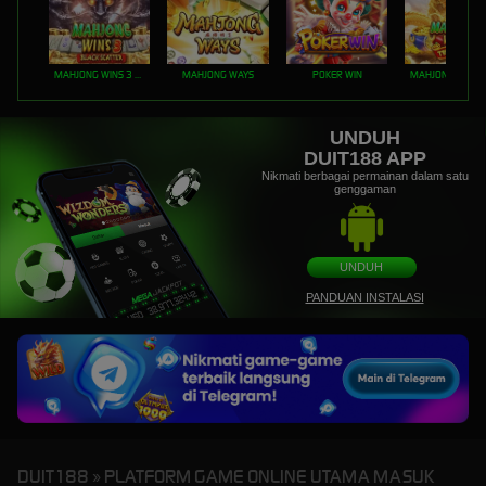
MAHJONG WINS 3 – BLACK SCATTER
MAHJONG WAYS
POKER WIN
UNDUH
DUIT188 APP
Nikmati berbagai permainan dalam satu
genggaman
UNDUH
PANDUAN INSTALASI
DUIT188 » PLATFORM GAME ONLINE UTAMA MASUK