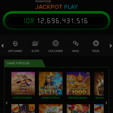
JACKPOT
PLAY
IDR
12,696,431,516
HOT GAMES
SLOTS
LIVE CASINO
RACE
TOGEL
OL
GAME POPULER
GATES OF OLYMPUS POP
STORM OF SETH 2
FORTUNE GARUDA 1000