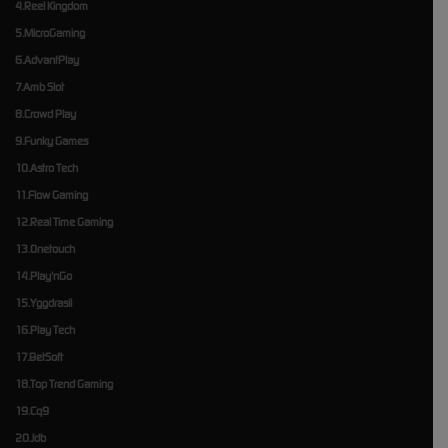
4.Reel Kingdom
5.MicroGaming
6.AdvantPlay
7.Amb Slot
8.Crowd Play
9.Funky Games
10.Astro Tech
11.Flow Gaming
12.Real Time Gaming
13.Onetouch
14.Play'nGo
15.Yggdrasil
16.Play Tech
17.BetSoft
18.Top Trend Gaming
19.Cq9
20.Jdb