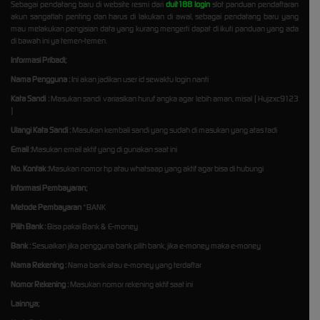
Sebagai pendatang baru di website resmi dari
duit188 login
slot panduan pendaftaran
akun sangatlah penting dan harus di lakukan di awal, sebagai pendatang baru yang
mau melakukan pengisian data yang kurang mengerti dapat di ikuti panduan yang ada
di bawah ini ya temen-temen.
Informasi Pribadi;
Nama Pengguna :
Ini akan jadikan user id sewaktu login nanti
Kata Sandi :
Masukan sandi variasikan huruf angka agar lebih aman, misal ( Hujzxc9123
)
Ulangi Kata Sandi :
Masukan kembali sandi yang sudah di masukan yang atas tadi
Email :
Masukan email aktif yang di gunakan saat ini
No. Kontak :
Masukan nomor hp atau whatsaap yang aktif agar bisa di hubungi
Informasi Pembayaran;
Metode Pembayaran
*BANK
Pilih Bank :
Bisa pakai Bank & E-money
Bank :
Sesuaikan jika pengguna bank pilih bank, jika e-money maka e-money
Nama Rekening :
Nama bank atau e-money yang terdaftar
Nomor Rekening :
Masukan nomor rekening aktif saat ini
Lainnya;