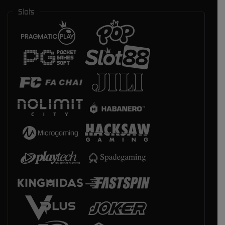
Slots