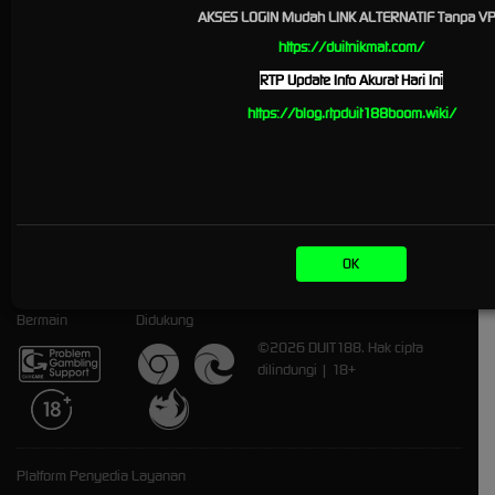
AKSES LOGIN Mudah LINK ALTERNATIF Tanpa V
https://duitnikmat.com/
* Selama bank maintenance dan bank offline deposit dan
penarikan tidak dapat diproses
RTP Update Info Akurat Hari Ini
https://blog.rtpduit188boom.wiki/
Deposit
Penarikan
Rata-rata 3 Menit
Rata-rata 5 Menit
OK
Tanggung Jawab
Browser Yang
Bermain
Didukung
©2026 DUIT188. Hak cipta
dilindungi | 18+
Platform Penyedia Layanan