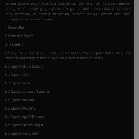
Sebagai pecinta e-sport tidak lupa juga dengan permainan dan kehobian masing-
masing setiap member yang ingin bermain game sambil mendapatkan penghasilan
uang tambahan, ini saatnya bergabung bersama duit188 dimana kami ada
menyediakan untuk kalian semua.
1. Esports Bull
2. Pinnacle E-Sports
3. TF Gaming
Ada juga 3 provider game esport terbesar di Indonesia dengan taruhan uang asli
Indonesia mobile legend bangbang game terbesar di dunia ada disini;
Judi Esports Mobile Legend
Judi Esports CS:GO
Judi Esports Dota 2
Judi Esports League of Legends
Judi Esports Valorant
Judi Esports Warcraft 3
Judi Esports Age Of Empires
Judi Esports Rocket League
Judi Esports King of Glory