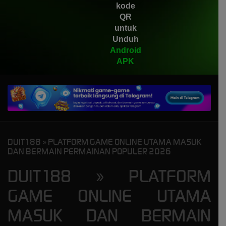
kode
QR
untuk
Unduh
Android
APK
DUIT188 » PLATFORM GAME ONLINE UTAMA MASUK
DAN BERMAIN PERMAINAN POPULER 2026
DUIT188 » PLATFORM
GAME ONLINE UTAMA
MASUK DAN BERMAIN