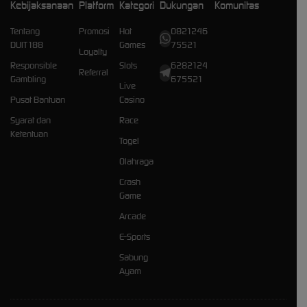
Kebijaksanaan
Platform
Kategori
Dukungan
Komunitas
Tentang
Promosi
Hot
0821246
DUIT188
Games
75521
Loyalty
Responsible
Slots
6282124
Referral
Gambling
675521
Live
Pusat Bantuan
Casino
Syarat dan
Race
Ketentuan
Togel
Olahraga
Crash
Game
Arcade
E-Sports
Sabung
Ayam