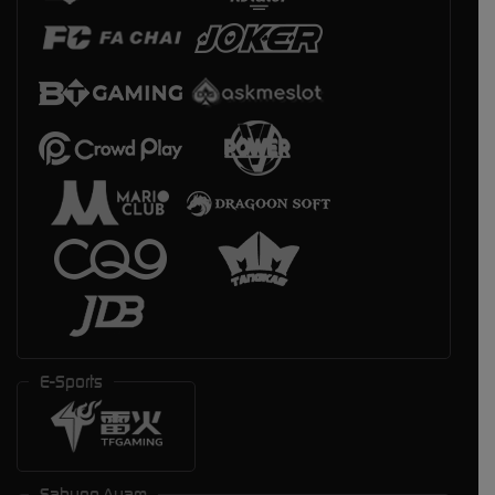
E-Sports
Sabung Ayam