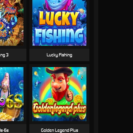
ing 3
Lucky Fishing
s-6s
Golden Legend Plus