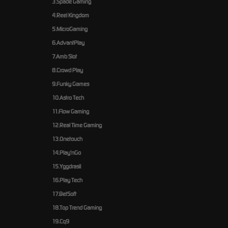
3.Spade Gaming
4.Reel Kingdom
5.MicroGaming
6.AdvantPlay
7.Amb Slot
8.Crowd Play
9.Funky Games
10.Astro Tech
11.Flow Gaming
12.Real Time Gaming
13.Onetouch
14.Play'nGo
15.Yggdrasil
16.Play Tech
17.BetSoft
18.Top Trend Gaming
19.Cq9