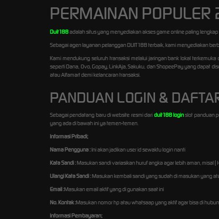
PERMAINAN POPULER 
Duit188
adalah situs yang menyediakan akses game online paling lengkap 
Sebagai agen layanan pelanggan DUIT188 terbaik, kami menyediakan berb
Kami mendukung seluruh transaksi melalui jaringan bank lokal terkemuka 
seperti Dana, Ovo, Gopay, LinkAja, Sakuku, dan ShopeePay yang dapat disesu
atau Alfamart demi kelancaran transaksi.
PANDUAN LOGIN & DAFTA
Sebagai pendatang baru di website resmi dari
duit188 login
slot panduan p
yang ada di bawah ini ya temen-temen.
Informasi Pribadi;
Nama Pengguna :
Ini akan jadikan user id sewaktu login nanti
Kata Sandi :
Masukan sandi variasikan huruf angka agar lebih aman, misal (
Ulangi Kata Sandi :
Masukan kembali sandi yang sudah di masukan yang ata
Email :
Masukan email aktif yang di gunakan saat ini
No. Kontak :
Masukan nomor hp atau whatsaap yang aktif agar bisa di hubun
Informasi Pembayaran;