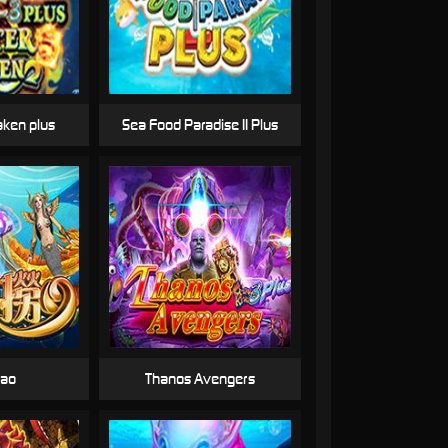
ken plus
Sea Food Paradise II Plus
Lao
Thanos Avengers