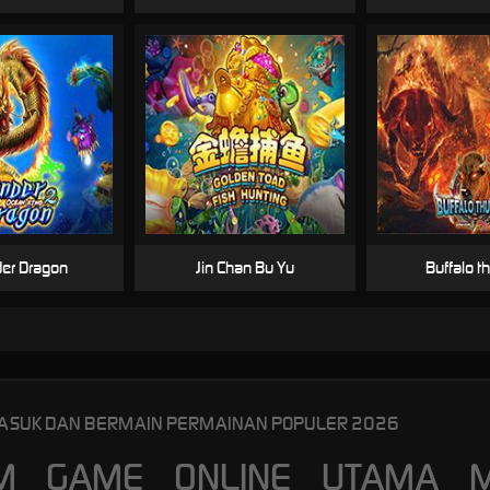
er Dragon
Jin Chan Bu Yu
Buffalo t
MASUK DAN BERMAIN PERMAINAN POPULER 2026
RM GAME ONLINE UTAMA 