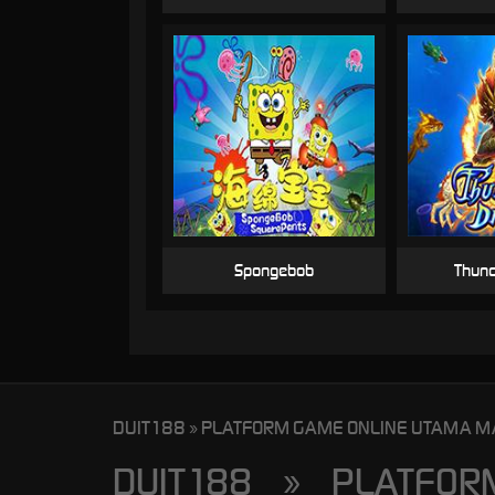
Spongebob
Thund
DUIT188 » PLATFORM GAME ONLINE UTAMA 
DUIT188 » PLATFO