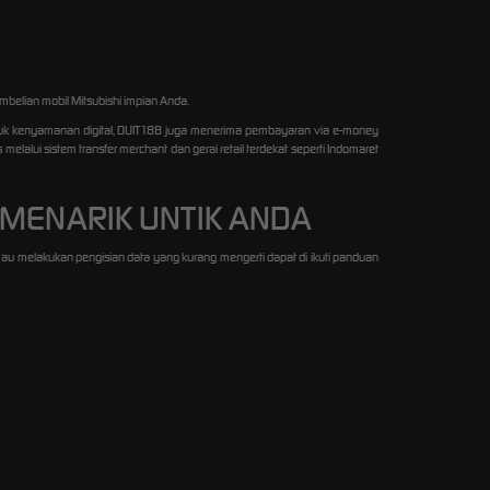
elian mobil Mitsubishi impian Anda.
. Untuk kenyamanan digital, DUIT188 juga menerima pembayaran via e-money
elalui sistem transfer merchant dan gerai retail terdekat seperti Indomaret
MENARIK UNTIK ANDA
mau melakukan pengisian data yang kurang mengerti dapat di ikuti panduan