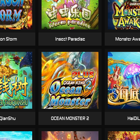
on Storm
Insect Paradise
Monster Awa
QianShu
OCEAN MONSTER 2
HaiDi